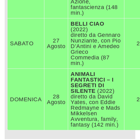
Azione,
fantascienza (148
min.)
BELLI CIAO
(2022)
diretto da Gennaro
27
Nunziante, con Pio
SABATO
2
Agosto
D’Antini e Amedeo
Grieco
Commedia (87
min.)
ANIMALI
FANTASTICI – I
SEGRETI DI
SILENTE
(2022)
28
diretto da David
DOMENICA
2
Agosto
Yates, con Eddie
Redmayne e Mads
Mikkelsen
Avventura, family,
fantasy (142 min.)