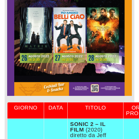
GIORNO
DATA
TITOLO
O
PRO
SONIC 2 – IL
FILM
(2020)
diretto da Jeff