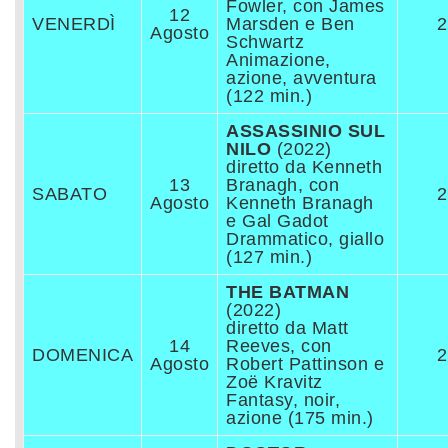
Fowler, con James
12
VENERDÌ
Marsden e Ben
2
Agosto
Schwartz
Animazione,
azione, avventura
(122 min.)
ASSASSINIO SUL
NILO
(2022)
diretto da Kenneth
13
Branagh, con
SABATO
2
Agosto
Kenneth Branagh
e Gal Gadot
Drammatico, giallo
(127 min.)
THE BATMAN
(2022)
diretto da Matt
14
Reeves, con
DOMENICA
2
Agosto
Robert Pattinson e
Zoë Kravitz
Fantasy, noir,
azione (175 min.)