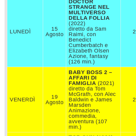
DOCTOR
STRANGE NEL
MULTIVERSO
DELLA FOLLIA
(2022)
15
diretto da Sam
LUNEDÌ
2
Agosto
Raimi, con
Benedict
Cumberbatch e
Elizabeth Olsen
Azione, fantasy
(126 min.)
BABY BOSS 2 –
AFFARI DI
FAMIGLIA
(2021)
diretto da Tom
McGrath, con Alec
19
VENERDÌ
Baldwin e James
2
Agosto
Marsden
Animazione,
commedia,
avventura (107
min.)