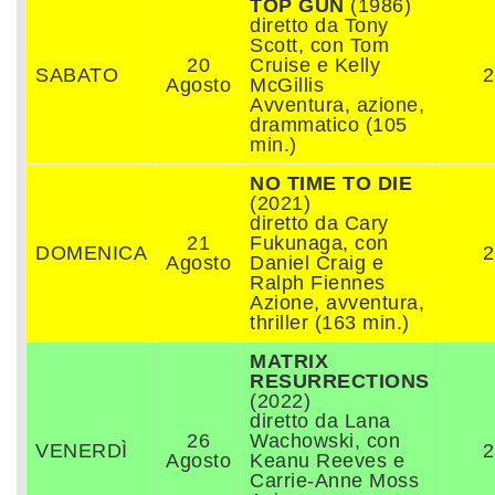
TOP GUN
(1986)
diretto da Tony
Scott, con Tom
20
Cruise e Kelly
SABATO
2
Agosto
McGillis
Avventura, azione,
drammatico (105
min.)
NO TIME TO DIE
(2021)
diretto da Cary
21
Fukunaga, con
DOMENICA
2
Agosto
Daniel Craig e
Ralph Fiennes
Azione, avventura,
thriller (163 min.)
MATRIX
RESURRECTIONS
(2022)
diretto da Lana
26
Wachowski, con
VENERDÌ
2
Agosto
Keanu Reeves e
Carrie-Anne Moss